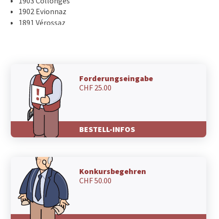
1903 Collonges
1902 Evionnaz
1891 Vérossaz
1890 St-Maurice
1890 Mex VS
1871 Les Giettes
1869 Massongex
Forderungseingabe
CHF 25.00
BESTELL-INFOS
Konkursbegehren
CHF 50.00