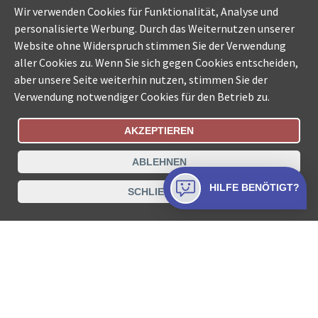
Wir verwenden Cookies für Funktionalität, Analyse und
personalisierte Werbung. Durch das Weiternutzen unserer
Website ohne Widerspruch stimmen Sie der Verwendung
aller Cookies zu. Wenn Sie sich gegen Cookies entscheiden,
aber unsere Seite weiterhin nutzen, stimmen Sie der
Verwendung notwendiger Cookies für den Betrieb zu.
AKZEPTIEREN
Bestellungsstatus
Ämtersuche der Schweiz
ABLEHNEN
Datenschutz
Impressum
Nutzungsbestimmungen
HILFE BENÖTIGT?
SCHLIESSEN
Kontakt
© COLLECTA AG
www.betreibungsschalter-plus.ch ist eine
Dienstleistungsplattform der Collecta AG.