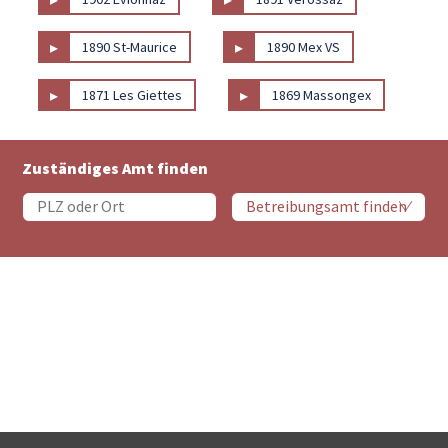
▸
▸
1890 St-Maurice
1890 Mex VS
▸
▸
1871 Les Giettes
1869 Massongex
Zuständiges Amt finden