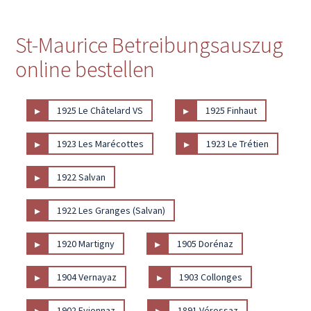
St-Maurice Betreibungsauszug
online bestellen
▸
▸
1925 Le Châtelard VS
1925 Finhaut
▸
▸
1923 Les Marécottes
1923 Le Trétien
▸
1922 Salvan
▸
1922 Les Granges (Salvan)
▸
▸
1920 Martigny
1905 Dorénaz
▸
▸
1904 Vernayaz
1903 Collonges
▸
▸
1902 Evionnaz
1891 Vérossaz