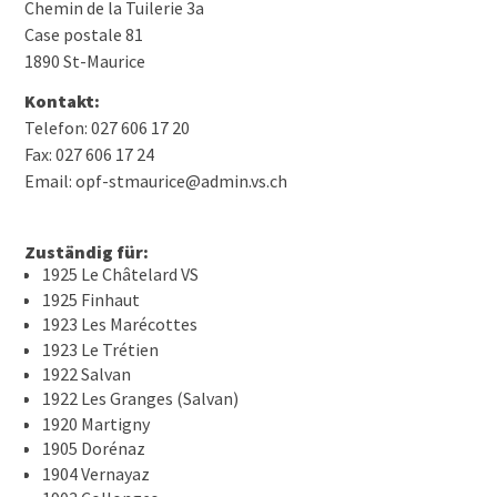
Chemin de la Tuilerie 3a
Case postale 81
1890 St-Maurice
Kontakt:
Telefon: 027 606 17 20
Fax: 027 606 17 24
Email: opf-stmaurice@admin.vs.ch
Zuständig für:
1925 Le Châtelard VS
1925 Finhaut
1923 Les Marécottes
1923 Le Trétien
1922 Salvan
1922 Les Granges (Salvan)
1920 Martigny
1905 Dorénaz
1904 Vernayaz