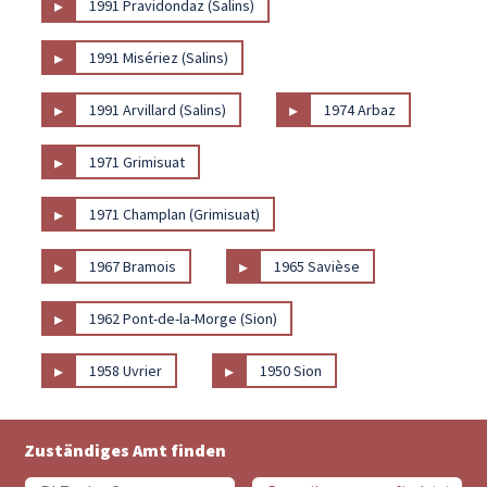
▸
1991 Pravidondaz (Salins)
▸
1991 Misériez (Salins)
▸
▸
1991 Arvillard (Salins)
1974 Arbaz
▸
1971 Grimisuat
▸
1971 Champlan (Grimisuat)
▸
▸
1967 Bramois
1965 Savièse
▸
1962 Pont-de-la-Morge (Sion)
▸
▸
1958 Uvrier
1950 Sion
Zuständiges Amt finden