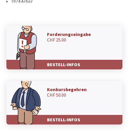
1974 Arbaz
1971 Grimisuat
1971 Champlan (Grimisuat)
1967 Bramois
1965 Savièse
1962 Pont-de-la-Morge (Sion)
Forderungseingabe
CHF 25.00
1958 Uvrier
1950 Sion
BESTELL-INFOS
Konkursbegehren
CHF 50.00
BESTELL-INFOS