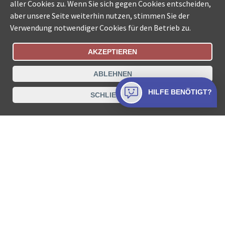
aller Cookies zu. Wenn Sie sich gegen Cookies entscheiden,
aber unsere Seite weiterhin nutzen, stimmen Sie der
Verwendung notwendiger Cookies für den Betrieb zu.
AKZEPTIEREN
Bestellungsstatus
Ämtersuche der Schweiz
ABLEHNEN
Datenschutz
Impressum
Nutzungsbestimmungen
HILFE BENÖTIGT?
SCHLIESSEN
Kontakt
© COLLECTA AG
www.betreibungsschalter-plus.ch ist eine
Dienstleistungsplattform der Collecta AG.