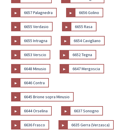
▸
▸
6657 Palagnedra
6656 Golino
▸
▸
6655 Verdasio
6655 Rasa
▸
▸
6655 Intragna
6654 Cavigliano
▸
▸
6653 Verscio
6652 Tegna
▸
▸
6648 Minusio
6647 Mergoscia
▸
6646 Contra
▸
6645 Brione sopra Minusio
▸
▸
6644 Orselina
6637 Sonogno
▸
▸
6636 Frasco
6635 Gerra (Verzasca)