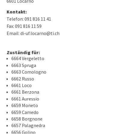
6601 Locarno
Kontakt:
Telefon: 091 816 11 41
Fax: 091 816 11 59
Email: di-uf.locarno@ti.ch
Zuständig für:
6664 Vergeletto
6663 Spruga
6663 Comologno
6662 Russo
6661 Loco
6661 Berzona
6661 Auressio
6659 Moneto
6659 Camedo
6658 Borgnone
6657 Palagnedra
6656 Golino