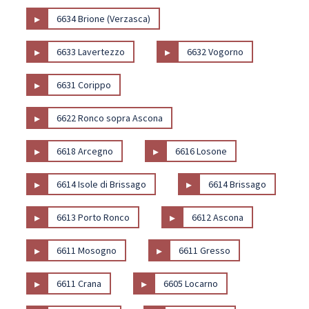
▸
6634 Brione (Verzasca)
▸
▸
6633 Lavertezzo
6632 Vogorno
▸
6631 Corippo
▸
6622 Ronco sopra Ascona
▸
▸
6618 Arcegno
6616 Losone
▸
▸
6614 Isole di Brissago
6614 Brissago
▸
▸
6613 Porto Ronco
6612 Ascona
▸
▸
6611 Mosogno
6611 Gresso
▸
▸
6611 Crana
6605 Locarno