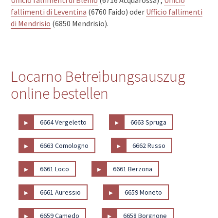
fallimenti di Leventina
(6760 Faido) oder
Ufficio fallimenti
di Mendrisio
(6850 Mendrisio).
Locarno Betreibungsauszug
online bestellen
▸
▸
6664 Vergeletto
6663 Spruga
▸
▸
6663 Comologno
6662 Russo
▸
▸
6661 Loco
6661 Berzona
▸
▸
6661 Auressio
6659 Moneto
▸
▸
6659 Camedo
6658 Borgnone