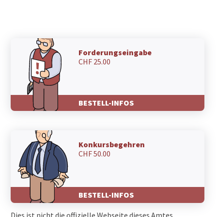
6655 Verdasio
6655 Rasa
6655 Intragna
6654 Cavigliano
6653 Verscio
Forderungseingabe
CHF 25.00
6652 Tegna
6648 Minusio
6647 Mergoscia
6646 Contra
BESTELL-INFOS
6645 Brione sopra Minusio
6644 Orselina
6637 Sonogno
6636 Frasco
Konkursbegehren
6635 Gerra (Verzasca)
CHF 50.00
6634 Brione (Verzasca)
6633 Lavertezzo
6632 Vogorno
6631 Corippo
BESTELL-INFOS
6622 Ronco sopra Ascona
6618 Arcegno
Dies ist nicht die offizielle Webseite dieses Amtes.