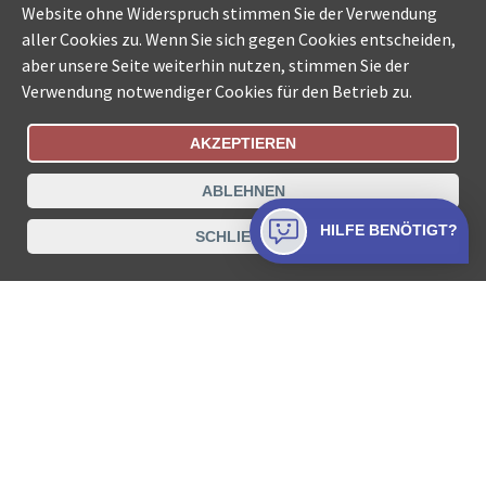
Website ohne Widerspruch stimmen Sie der Verwendung
aller Cookies zu. Wenn Sie sich gegen Cookies entscheiden,
aber unsere Seite weiterhin nutzen, stimmen Sie der
Verwendung notwendiger Cookies für den Betrieb zu.
AKZEPTIEREN
Bestellungsstatus
Ämtersuche der Schweiz
ABLEHNEN
Datenschutz
Impressum
Nutzungsbestimmungen
HILFE BENÖTIGT?
SCHLIESSEN
Kontakt
© COLLECTA AG
www.betreibungsschalter-plus.ch ist eine
Dienstleistungsplattform der Collecta AG.