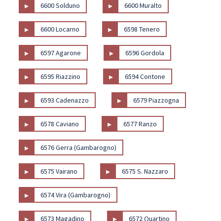
▸
▸
6600 Solduno
6600 Muralto
▸
▸
6600 Locarno
6598 Tenero
▸
▸
6597 Agarone
6596 Gordola
▸
▸
6595 Riazzino
6594 Contone
▸
▸
6593 Cadenazzo
6579 Piazzogna
▸
▸
6578 Caviano
6577 Ranzo
▸
6576 Gerra (Gambarogno)
▸
▸
6575 Vairano
6575 S. Nazzaro
▸
6574 Vira (Gambarogno)
▸
▸
6573 Magadino
6572 Quartino