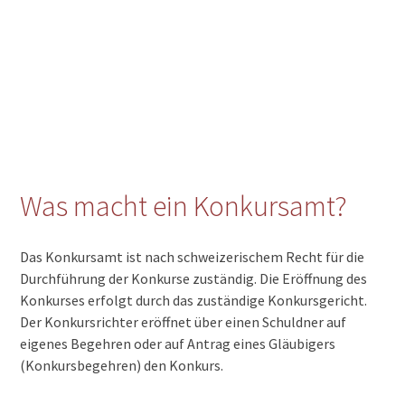
6577 Ranzo
6576 Gerra (Gambarogno)
6575 Vairano
6575 S. Nazzaro
6574 Vira (Gambarogno)
6573 Magadino
6572 Quartino
6571 Indemini
6516 Cugnasco
Was macht ein Konkursamt?
Das Konkursamt ist nach schweizerischem Recht für die
Durchführung der Konkurse zuständig. Die Eröffnung des
Konkurses erfolgt durch das zuständige Konkursgericht.
Der Konkursrichter eröffnet über einen Schuldner auf
eigenes Begehren oder auf Antrag eines Gläubigers
(Konkursbegehren) den Konkurs.