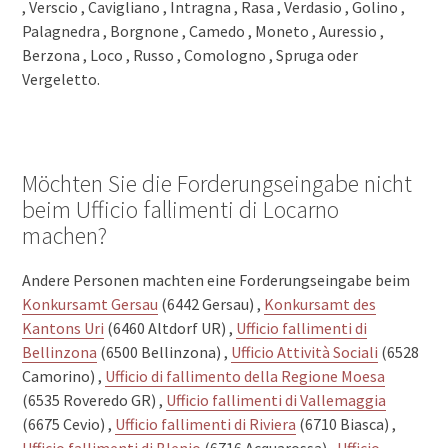
, Verscio , Cavigliano , Intragna , Rasa , Verdasio , Golino ,
Palagnedra , Borgnone , Camedo , Moneto , Auressio ,
Berzona , Loco , Russo , Comologno , Spruga oder
Vergeletto.
Möchten Sie die Forderungseingabe nicht
beim Ufficio fallimenti di Locarno
machen?
Andere Personen machten eine Forderungseingabe beim
Konkursamt Gersau
(6442 Gersau) ,
Konkursamt des
Kantons Uri
(6460 Altdorf UR) ,
Ufficio fallimenti di
Bellinzona
(6500 Bellinzona) ,
Ufficio Attività Sociali
(6528
Camorino) ,
Ufficio di fallimento della Regione Moesa
(6535 Roveredo GR) ,
Ufficio fallimenti di Vallemaggia
(6675 Cevio) ,
Ufficio fallimenti di Riviera
(6710 Biasca) ,
Ufficio fallimenti di Blenio
(6716 Acquarossa) ,
Ufficio