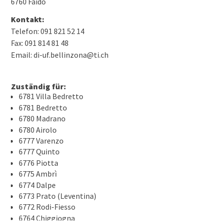
6760 Faido
Kontakt:
Telefon: 091 821 52 14
Fax: 091 814 81 48
Email: di-uf.bellinzona@ti.ch
Zuständig für:
6781 Villa Bedretto
6781 Bedretto
6780 Madrano
6780 Airolo
6777 Varenzo
6777 Quinto
6776 Piotta
6775 Ambrì
6774 Dalpe
6773 Prato (Leventina)
6772 Rodi-Fiesso
6764 Chiggiogna