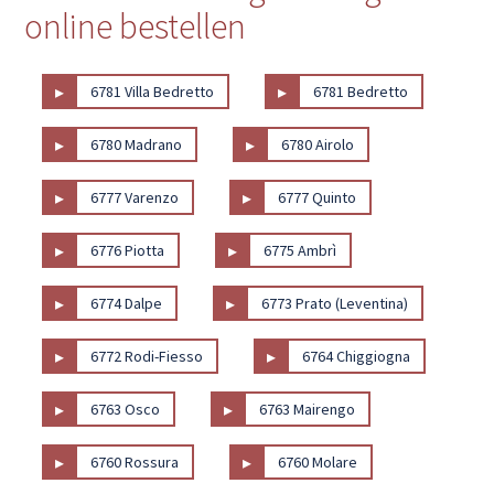
online bestellen
▸
▸
6781 Villa Bedretto
6781 Bedretto
▸
▸
6780 Madrano
6780 Airolo
▸
▸
6777 Varenzo
6777 Quinto
▸
▸
6776 Piotta
6775 Ambrì
▸
▸
6774 Dalpe
6773 Prato (Leventina)
▸
▸
6772 Rodi-Fiesso
6764 Chiggiogna
▸
▸
6763 Osco
6763 Mairengo
▸
▸
6760 Rossura
6760 Molare