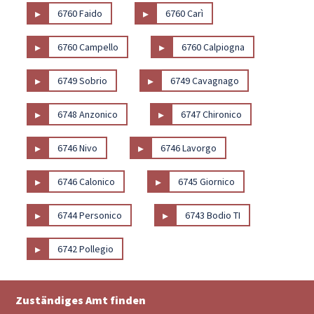
▸
▸
6760 Faido
6760 Carì
▸
▸
6760 Campello
6760 Calpiogna
▸
▸
6749 Sobrio
6749 Cavagnago
▸
▸
6748 Anzonico
6747 Chironico
▸
▸
6746 Nivo
6746 Lavorgo
▸
▸
6746 Calonico
6745 Giornico
▸
▸
6744 Personico
6743 Bodio TI
▸
6742 Pollegio
Zuständiges Amt finden