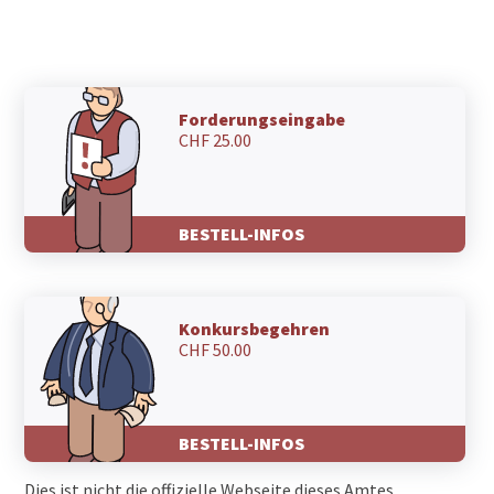
6763 Osco
6763 Mairengo
6760 Rossura
6760 Molare
6760 Faido
Forderungseingabe
CHF 25.00
6760 Carì
6760 Campello
6760 Calpiogna
6749 Sobrio
BESTELL-INFOS
6749 Cavagnago
6748 Anzonico
6747 Chironico
6746 Nivo
Konkursbegehren
6746 Lavorgo
CHF 50.00
6746 Calonico
6745 Giornico
6744 Personico
6743 Bodio TI
BESTELL-INFOS
6742 Pollegio
Dies ist nicht die offizielle Webseite dieses Amtes.