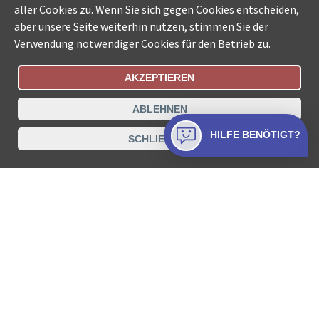
aller Cookies zu. Wenn Sie sich gegen Cookies entscheiden,
aber unsere Seite weiterhin nutzen, stimmen Sie der
Verwendung notwendiger Cookies für den Betrieb zu.
AKZEPTIEREN
Bestellungsstatus
Ämtersuche der Schweiz
ABLEHNEN
Datenschutz
Impressum
Nutzungsbestimmungen
HILFE BENÖTIGT?
SCHLIESSEN
Kontakt
© COLLECTA AG
www.betreibungsschalter-plus.ch ist eine
Dienstleistungsplattform der Collecta AG.