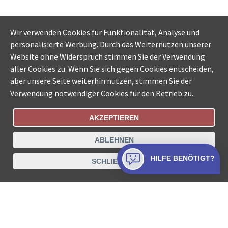
Wir verwenden Cookies für Funktionalität, Analyse und
personalisierte Werbung. Durch das Weiternutzen unserer
Website ohne Widerspruch stimmen Sie der Verwendung
aller Cookies zu. Wenn Sie sich gegen Cookies entscheiden,
aber unsere Seite weiterhin nutzen, stimmen Sie der
Verwendung notwendiger Cookies für den Betrieb zu.
AKZEPTIEREN
Bestellungsstatus
Ämtersuche der Schweiz
ABLEHNEN
Datenschutz
Impressum
Nutzungsbestimmungen
HILFE BENÖTIGT?
SCHLIESSEN
Kontakt
© COLLECTA AG
www.betreibungsschalter-plus.ch ist eine
Dienstleistungsplattform der Collecta AG.