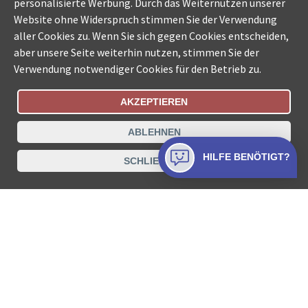
personalisierte Werbung. Durch das Weiternutzen unserer
Website ohne Widerspruch stimmen Sie der Verwendung
aller Cookies zu. Wenn Sie sich gegen Cookies entscheiden,
aber unsere Seite weiterhin nutzen, stimmen Sie der
Verwendung notwendiger Cookies für den Betrieb zu.
AKZEPTIEREN
Bestellungsstatus
Ämtersuche der Schweiz
ABLEHNEN
Datenschutz
Impressum
Nutzungsbestimmungen
HILFE BENÖTIGT?
SCHLIESSEN
Kontakt
© COLLECTA AG
www.betreibungsschalter-plus.ch ist eine
Dienstleistungsplattform der Collecta AG.