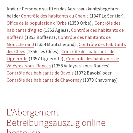
Andere Personen stellten das Adressauskunftsbegehren
bei der
Contrôle des habitants du Chenit
(1347 Le Sentier) ,
Office de la population d'Orbe
(1350 Orbe) ,
Contrôle des
habitants d'Agiez
(1352 Agiez) ,
Contrôle des habitants de
Bofflens
(1353 Bofflens) ,
Contrôle des habitants de
Montcherand
(1354 Montcherand) ,
Contrôle des habitants
des Clées
(1356 Les Clées) ,
Contrôle des habitants de
Lignerolle
(1357 Lignerolle) ,
Contrôle des habitants de
Valeyres-sous-Rances
(1358 Valeyres-sous-Rances) ,
Contrôle des habitants de Bavois
(1372 Bavois) oder
Contrôle des habitants de Chavornay
(1373 Chavornay).
L'Abergement
Betreibungsauszug online
bestellen