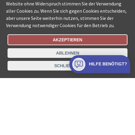
Website ohne Widerspruch stimmen Sie der Verwendung
aller Cookies zu. Wenn Sie sich gegen Cookies entscheiden,
aber unsere Seite weiterhin nutzen, stimmen Sie der
Verwendung notwendiger Cookies für den Betrieb zu.
AKZEPTIEREN
Bestellungsstatus
Ämtersuche der Schweiz
ABLEHNEN
Datenschutz
Impressum
Nutzungsbestimmungen
HILFE BENÖTIGT?
SCHLIESSEN
Kontakt
© COLLECTA AG
www.betreibungsschalter-plus.ch ist eine
Dienstleistungsplattform der Collecta AG.