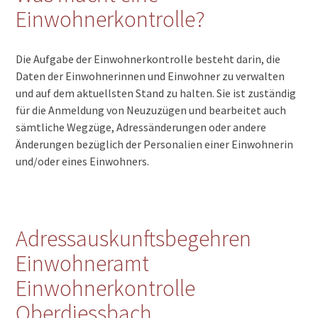
Einwohnerkontrolle?
Die Aufgabe der Einwohnerkontrolle besteht darin, die
Daten der Einwohnerinnen und Einwohner zu verwalten
und auf dem aktuellsten Stand zu halten. Sie ist zuständig
für die Anmeldung von Neuzuzügen und bearbeitet auch
sämtliche Wegzüge, Adressänderungen oder andere
Änderungen bezüglich der Personalien einer Einwohnerin
und/oder eines Einwohners.
Adressauskunftsbegehren
Einwohneramt
Einwohnerkontrolle
Oberdiessbach