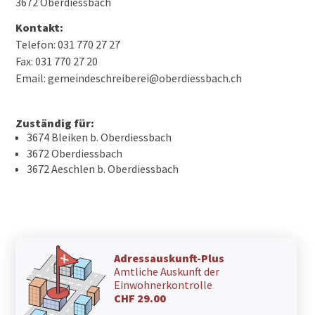
3672 Oberdiessbach
Kontakt:
Telefon: 031 770 27 27
Fax: 031 770 27 20
Email: gemeindeschreiberei@oberdiessbach.ch
Zuständig für:
3674 Bleiken b. Oberdiessbach
3672 Oberdiessbach
3672 Aeschlen b. Oberdiessbach
Adressauskunft-Plus
Amtliche Auskunft der
Einwohnerkontrolle
CHF 29.00