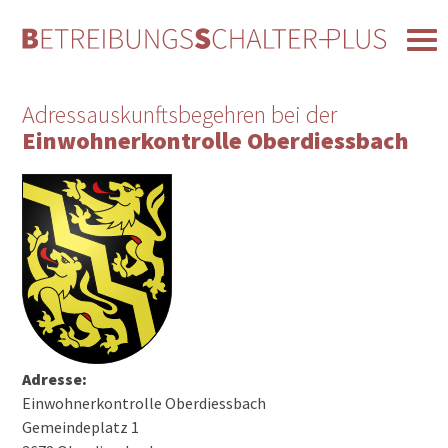
Adressauskunftsbegehren bei der
Einwohnerkontrolle Oberdiessbach
Adresse:
Einwohnerkontrolle Oberdiessbach
Gemeindeplatz 1