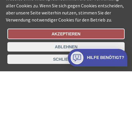
aller Cookies zu. Wenn Sie sich gegen Cookies entscheiden,
aber unsere Seite weiterhin nutzen, stimmen Sie der
Verwendung notwendiger Cookies für den Betrieb zu.
AKZEPTIEREN
Bestellungsstatus
Ämtersuche der Schweiz
ABLEHNEN
Datenschutz
Impressum
Nutzungsbestimmungen
HILFE BENÖTIGT?
SCHLIESSEN
Kontakt
© COLLECTA AG
www.betreibungsschalter-plus.ch ist eine
Dienstleistungsplattform der Collecta AG.