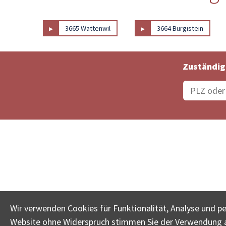
▸
▸
3665 Wattenwil
3664 Burgistein
Zuständig
Bestellungsstatus
Ämter
Wir verwenden Cookies für Funktionalität, Analyse und p
Website ohne Widerspruch stimmen Sie der Verwendung al