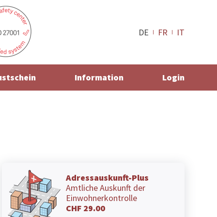
DE
FR
IT
ustschein
Information
Login
Adressauskunft-Plus
Amtliche Auskunft der
Einwohnerkontrolle
CHF 29.00