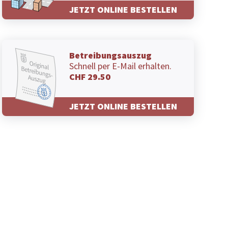
JETZT ONLINE BESTELLEN
Betreibungsauszug
Schnell per E-Mail erhalten.
CHF 29.50
JETZT ONLINE BESTELLEN