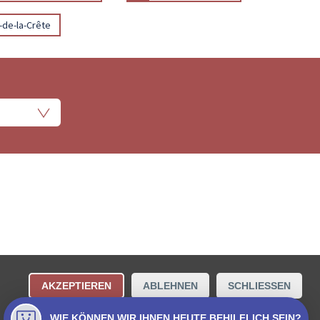
-de-la-Crête
ungsbestimmungen
Kontakt
AKZEPTIEREN
ABLEHNEN
SCHLIESSEN
Collecta AG.
WIE KÖNNEN WIR IHNEN HEUTE BEHILFLICH SEIN?