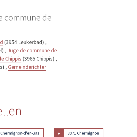
 de commune de
ad
(3954 Leukerbad) ,
l) ,
Juge de commune de
e Chippis
(3965 Chippis) ,
s) ,
Gemeinderichter
ellen
▸
 Chermignon-d'en-Bas
3971 Chermignon