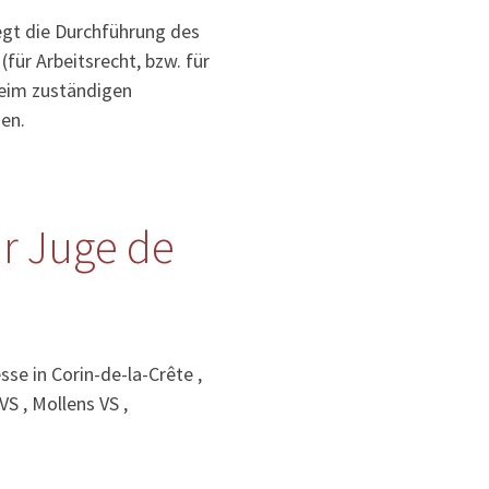
iegt die Durchführung des
für Arbeitsrecht, bzw. für
 beim zuständigen
en.
ür Juge de
se in Corin-de-la-Crête ,
S , Mollens VS ,