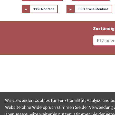
▸
▸
3963 Montana
3963 Crans-Montana
Zuständig
Bestellungsstatus
Ämter
Wir verwenden Cookies für Funktionalität, Analyse und p
Website ohne Widerspruch stimmen Sie der Verwendung al
www.betreib
aber unsere Seite weiterhin nutzen, stimmen Sie der Ver