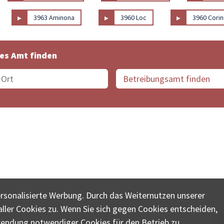
▸
▸
▸
3963 Aminona
3960 Loc
3960 Corin
es Amt finden
suche der Schweiz
Datenschutz
Impressum
Nutz
ersonalisierte Werbung. Durch das Weiternutzen unserer
© COLLECTA AG
ler Cookies zu. Wenn Sie sich gegen Cookies entscheiden,
ungsschalter-plus.ch ist eine Dienstleistungsplattform der 
wendung notwendiger Cookies für den Betrieb zu.