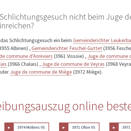
 Schlichtungsgesuch nicht beim Juge
inreichen?
 das Schlichtungsgesuch ein beim
Gemeinderichter Leukerb
3955 Albinen) ,
Gemeinderichter Feschel-Guttet
(3956 Fesche
de commune d'Anniviers
(3961 Vissoie) ,
Juge de commune d
ais
(3966 Chalais) ,
Juge de commune de Veyras
(3968 Veyra
 oder
Juge de commune de Miège
(3972 Miège).
ibungsauszug online best
▸
▸
▸
3974 Mollens VS
3971 Ollon VS
3971