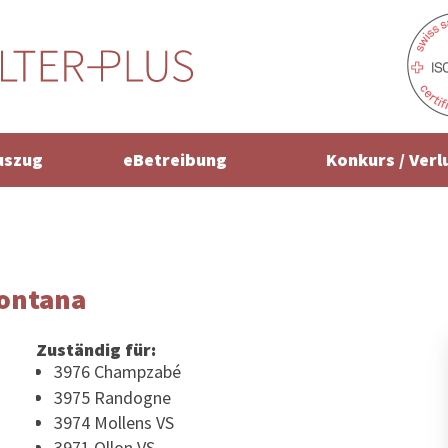
uszug
eBetreibung
Konkurs / Verl
ontana
Zuständig für:
3976 Champzabé
3975 Randogne
3974 Mollens VS
3971 Ollon VS