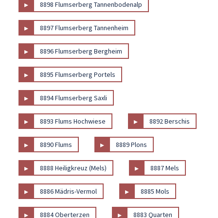
▸
8898 Flumserberg Tannenbodenalp
▸
8897 Flumserberg Tannenheim
▸
8896 Flumserberg Bergheim
▸
8895 Flumserberg Portels
▸
8894 Flumserberg Saxli
▸
▸
8893 Flums Hochwiese
8892 Berschis
▸
▸
8890 Flums
8889 Plons
▸
▸
8888 Heiligkreuz (Mels)
8887 Mels
▸
▸
8886 Mädris-Vermol
8885 Mols
▸
▸
8884 Oberterzen
8883 Quarten