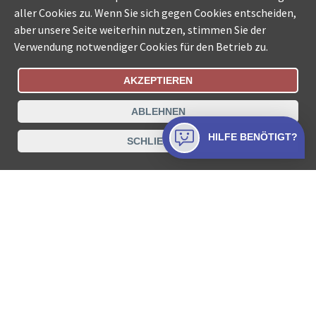
aller Cookies zu. Wenn Sie sich gegen Cookies entscheiden,
aber unsere Seite weiterhin nutzen, stimmen Sie der
Verwendung notwendiger Cookies für den Betrieb zu.
AKZEPTIEREN
Bestellungsstatus
Ämtersuche der Schweiz
ABLEHNEN
Datenschutz
Impressum
Nutzungsbestimmungen
HILFE BENÖTIGT?
SCHLIESSEN
Kontakt
© COLLECTA AG
www.betreibungsschalter-plus.ch ist eine
Dienstleistungsplattform der Collecta AG.