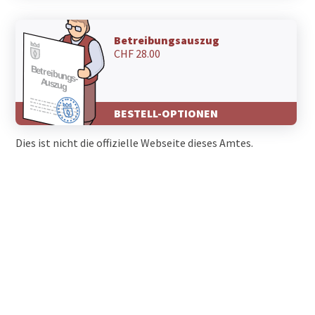
7324 Vilters
7323 Wangs
Betreibungsauszug
7320 Sargans
CHF 28.00
7317 Vasön
7317 Valens
7315 Vättis
7314 Vadura
BESTELL-OPTIONEN
7313 St. Margrethenberg
7312 Pfäfers
Dies ist nicht die offizielle Webseite dieses Amtes.
7310 Bad Ragaz