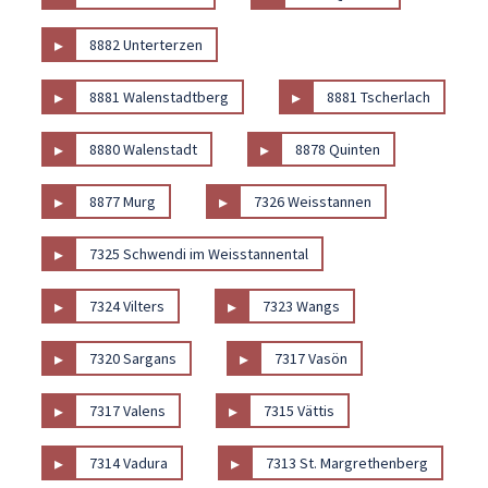
▸
8882 Unterterzen
▸
▸
8881 Walenstadtberg
8881 Tscherlach
▸
▸
8880 Walenstadt
8878 Quinten
▸
▸
8877 Murg
7326 Weisstannen
▸
7325 Schwendi im Weisstannental
▸
▸
7324 Vilters
7323 Wangs
▸
▸
7320 Sargans
7317 Vasön
▸
▸
7317 Valens
7315 Vättis
▸
▸
7314 Vadura
7313 St. Margrethenberg