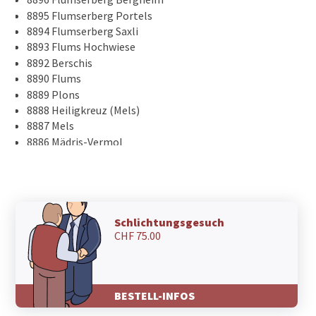
8895 Flumserberg Portels
8894 Flumserberg Saxli
8893 Flums Hochwiese
8892 Berschis
8890 Flums
8889 Plons
8888 Heiligkreuz (Mels)
8887 Mels
8886 Mädris-Vermol
8885 Mols
8884 Oberterzen
8883 Quarten
8882 Unterterzen
8881 Walenstadtberg
Schlichtungsgesuch
CHF 75.00
8881 Tscherlach
8880 Walenstadt
8878 Quinten
8877 Murg
BESTELL-INFOS
7326 Weisstannen
7325 Schwendi im Weisstannental