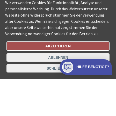
Wir verwenden Cookies für Funktionalität, Analyse und
personalisierte Werbung. Durch das Weiternutzen unserer
Website ohne Widerspruch stimmen Sie der Verwendung
aller Cookies zu. Wenn Sie sich gegen Cookies entscheiden,
aber unsere Seite weiterhin nutzen, stimmen Sie der
Verwendung notwendiger Cookies für den Betrieb zu.
AKZEPTIEREN
Bestellungsstatus
Ämtersuche der Schweiz
ABLEHNEN
Datenschutz
Impressum
Nutzungsbestimmungen
HILFE BENÖTIGT?
SCHLIESSEN
Kontakt
© COLLECTA AG
www.betreibungsschalter-plus.ch ist eine
Dienstleistungsplattform der Collecta AG.