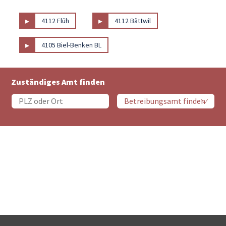
▸
▸
4112 Flüh
4112 Bättwil
▸
4105 Biel-Benken BL
Zuständiges Amt finden