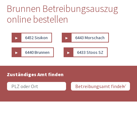
Brunnen Betreibungsauszug
online bestellen
▸
▸
6452 Sisikon
6443 Morschach
▸
▸
6440 Brunnen
6433 Stoos SZ
Zuständiges Amt finden