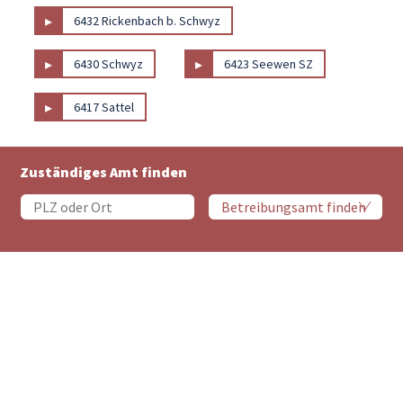
▸
6432 Rickenbach b. Schwyz
▸
▸
6430 Schwyz
6423 Seewen SZ
▸
6417 Sattel
Zuständiges Amt finden