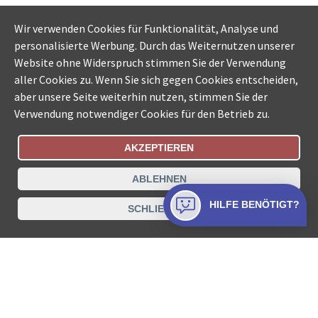
Wir verwenden Cookies für Funktionalität, Analyse und
personalisierte Werbung. Durch das Weiternutzen unserer
Website ohne Widerspruch stimmen Sie der Verwendung
aller Cookies zu. Wenn Sie sich gegen Cookies entscheiden,
aber unsere Seite weiterhin nutzen, stimmen Sie der
Verwendung notwendiger Cookies für den Betrieb zu.
AKZEPTIEREN
Bestellungsstatus
Ämtersuche der Schweiz
ABLEHNEN
Datenschutz
Impressum
Nutzungsbestimmungen
HILFE BENÖTIGT?
SCHLIESSEN
Kontakt
© COLLECTA AG
www.betreibungsschalter-plus.ch ist eine
Dienstleistungsplattform der Collecta AG.