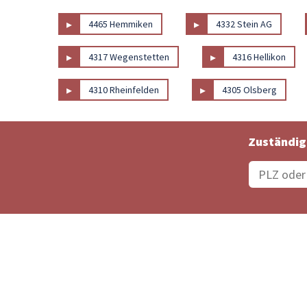
▸
▸
4465 Hemmiken
4332 Stein AG
▸
▸
4317 Wegenstetten
4316 Hellikon
▸
▸
4310 Rheinfelden
4305 Olsberg
Zuständig