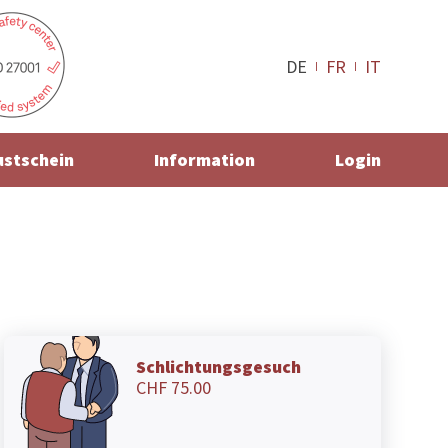
DE
FR
IT
ustschein
Information
Login
Schlichtungsgesuch
CHF 75.00