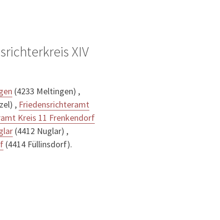
richterkreis XIV
ngen
(4233 Meltingen) ,
zel) ,
Friedensrichteramt
ramt Kreis 11 Frenkendorf
glar
(4412 Nuglar) ,
f
(4414 Füllinsdorf).