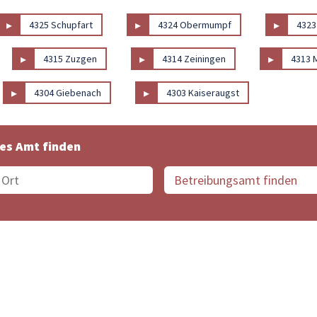
▸
▸
▸
4325 Schupfart
4324 Obermumpf
4323
▸
▸
▸
4315 Zuzgen
4314 Zeiningen
4313 
▸
▸
4304 Giebenach
4303 Kaiseraugst
es Amt finden