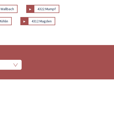
▸
 Wallbach
4322 Mumpf
▸
Möhlin
4312 Magden