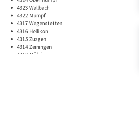
4323 Wallbach
4322 Mumpf
4317 Wegenstetten
4316 Hellikon
4315 Zuzgen
4314 Zeiningen
4313 Möhlin
4312 Magden
4310 Rheinfelden
4305 Olsberg
4304 Giebenach
4303 Kaiseraugst