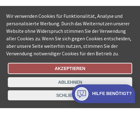
Wir verwenden Cookies für Funktionalität, Analyse und
personalisierte Werbung. Durch das Weiternutzen unserer
Website ohne Widerspruch stimmen Sie der Verwendung
aller Cookies zu. Wenn Sie sich gegen Cookies entscheiden,
aber unsere Seite weiterhin nutzen, stimmen Sie der
Verwendung notwendiger Cookies für den Betrieb zu.
AKZEPTIEREN
Bestellungsstatus
Ämtersuche der Schweiz
ABLEHNEN
Datenschutz
Impressum
Nutzungsbestimmungen
HILFE BENÖTIGT?
SCHLIESSEN
Kontakt
© COLLECTA AG
www.betreibungsschalter-plus.ch ist eine
Dienstleistungsplattform der Collecta AG.