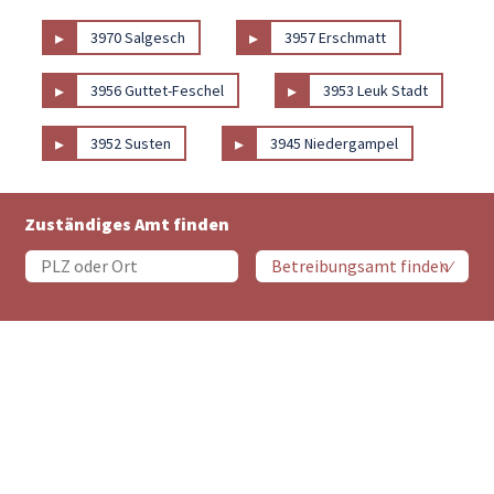
▸
▸
3970 Salgesch
3957 Erschmatt
▸
▸
3956 Guttet-Feschel
3953 Leuk Stadt
▸
▸
3952 Susten
3945 Niedergampel
Zuständiges Amt finden