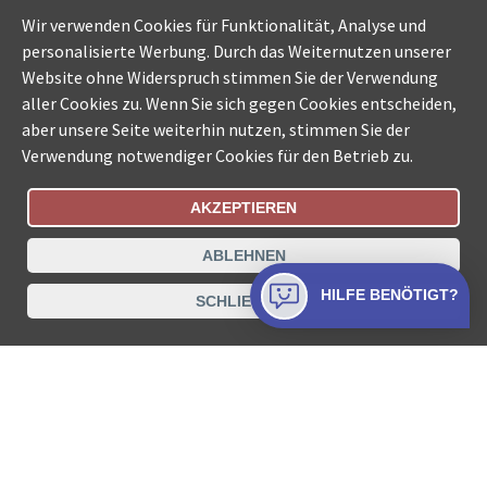
Wir verwenden Cookies für Funktionalität, Analyse und
personalisierte Werbung. Durch das Weiternutzen unserer
Website ohne Widerspruch stimmen Sie der Verwendung
aller Cookies zu. Wenn Sie sich gegen Cookies entscheiden,
aber unsere Seite weiterhin nutzen, stimmen Sie der
Verwendung notwendiger Cookies für den Betrieb zu.
AKZEPTIEREN
Bestellungsstatus
Ämtersuche der Schweiz
ABLEHNEN
Datenschutz
Impressum
Nutzungsbestimmungen
HILFE BENÖTIGT?
SCHLIESSEN
Kontakt
© COLLECTA AG
www.betreibungsschalter-plus.ch ist eine
Dienstleistungsplattform der Collecta AG.